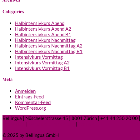
Categories
Halbintensivkurs Abend
Halbintensivkurs Abend A2
Halbintensivkurs Abend B1
Halbintensivkurs Nachmittag
Halbintensivkurs Nachmittag A2
Halbintensivkurs Nachmittag B1
Intensivkurs Vormittag
Intensivkurs Vormittag A2
Intensivkurs Vormittag B1
Meta
Anmelden
Eintrags-Feed
Kommentar-Feed
WordPress.org
Bellingua | Nüschelerstrasse 45 | 8001 Zürich | +41 44 250 20 00 |
Impressum
|
Datenschutzerklärung
|
Kontakt
© 2025 by Bellingua GmbH