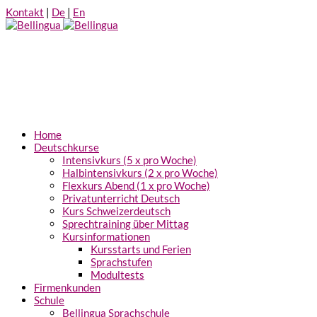
Kontakt
|
De
|
En
Home
Deutschkurse
Intensivkurs (5 x pro Woche)
Halbintensivkurs (2 x pro Woche)
Flexkurs Abend (1 x pro Woche)
Privatunterricht Deutsch
Kurs Schweizerdeutsch
Sprechtraining über Mittag
Kursinformationen
Kursstarts und Ferien
Sprachstufen
Modultests
Firmenkunden
Schule
Bellingua Sprachschule