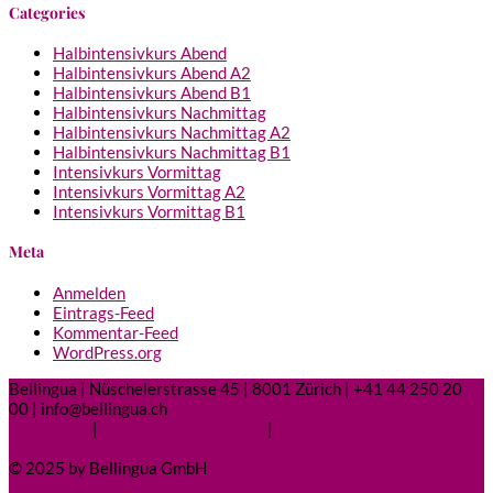
Categories
Halbintensivkurs Abend
Halbintensivkurs Abend A2
Halbintensivkurs Abend B1
Halbintensivkurs Nachmittag
Halbintensivkurs Nachmittag A2
Halbintensivkurs Nachmittag B1
Intensivkurs Vormittag
Intensivkurs Vormittag A2
Intensivkurs Vormittag B1
Meta
Anmelden
Eintrags-Feed
Kommentar-Feed
WordPress.org
Bellingua | Nüschelerstrasse 45 | 8001 Zürich | +41 44 250 20
00 | info@bellingua.ch
Impressum
|
Datenschutzerklärung
|
Kontakt
© 2025 by Bellingua GmbH