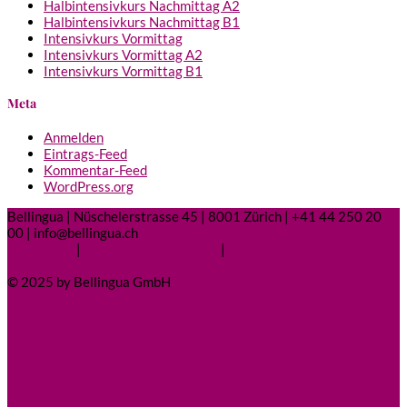
Halbintensivkurs Nachmittag A2
Halbintensivkurs Nachmittag B1
Intensivkurs Vormittag
Intensivkurs Vormittag A2
Intensivkurs Vormittag B1
Meta
Anmelden
Eintrags-Feed
Kommentar-Feed
WordPress.org
Bellingua | Nüschelerstrasse 45 | 8001 Zürich | +41 44 250 20
00 | info@bellingua.ch
Impressum
|
Datenschutzerklärung
|
Kontakt
© 2025 by Bellingua GmbH